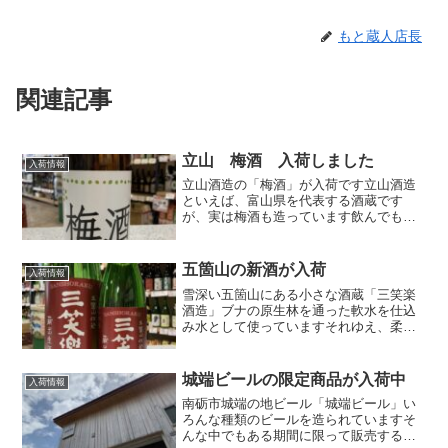
もと蔵人店長
関連記事
立山 梅酒 入荷しました
入荷情報
立山酒造の「梅酒」が入荷です立山酒造
といえば、富山県を代表する酒蔵です
が、実は梅酒も造っています飲んでも美
味しいし、お土産に喜ばれています当店
近くの飲食店さんも使っておられます梅
は、紀州山の南高梅を100％使用しており
五箇山の新酒が入荷
入荷情報
ベースは、日本酒なので...
雪深い五箇山にある小さな酒蔵「三笑楽
酒造」ブナの原生林を通った軟水を仕込
み水として使っていますそれゆえ、柔ら
かくやさしい飲み口であり飲みやすくそ
れでいて飲み飽きしない味わいが特徴で
す酒通のかたに好まれているお酒ですそ
城端ビールの限定商品が入荷中
入荷情報
んな三笑楽の新酒が入荷し...
南砺市城端の地ビール「城端ビール」い
ろんな種類のビールを造られていますそ
んな中でもある期間に限って販売する限