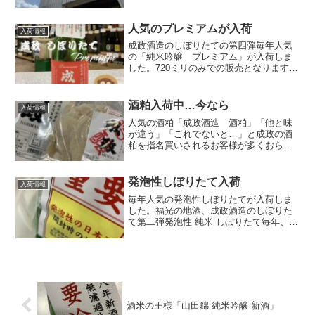
定モノビールがあります評判のよかった
限定商品の「輝E7」と「ラフランス」が
完売となりました当店にはまだわずかに
人気のプレミアムが入荷
入荷情報
在庫があります…(;^...
成政酒造のしぼりたての第四弾毎年人気
の「純米吟醸 プレミアム」が入荷しま
した。720ミリのみでの販売となります。
価格は、￥1,800（外税）となります。酒
米は、評判の良い地元南砺市産の山田
錦。純米吟醸ならではのフルーティーな
酒粕入荷中…今なら
入荷情報
香りが楽しめます...
人気の酒粕「成政酒造 酒粕」「他と味
が違う」「これでないと…」と成政の酒
粕を指名買いされるお客様が多くおられ
ますもとになっている酒米は、南砺市産
でつまり地元で栽培されたものです例
年、だいたい１２月頃から発売されます
発泡性しぼりたて入荷
入荷情報
そして一年で最も寒い時期、...
毎年人気の発泡性しぼりたてが入荷しま
した。福光の地酒、成政酒造のしぼりた
て第二弾発泡性 純米 しぼりたて毎年、発
売を待っておられるファンが多いお酒で
す。一番の特徴は、酒造りの過程の炭酸
ガスをそのまま瓶詰めしているというこ
と。そのため口に含む...
酒米の王様「山田錦 純米吟醸 新酒」