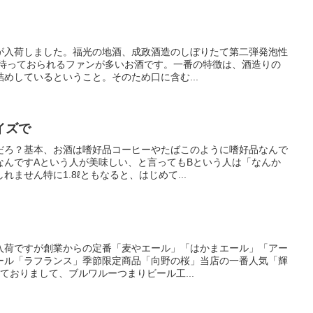
が入荷しました。福光の地酒、成政酒造のしぼりたて第二弾発泡性
を待っておられるファンが多いお酒です。一番の特徴は、酒造りの
めしているということ。そのため口に含む...
イズで
だろ？基本、お酒は嗜好品コーヒーやたばこのように嗜好品なんで
なんですAという人が美味しい、と言ってもBという人は「なんか
ません特に1.8ℓともなると、はじめて...
入荷ですが創業からの定番「麦やエール」「はかまエール」「アー
ール「ラフランス」季節限定商品「向野の桜」当店の一番人気「輝
っておりまして、ブルワルーつまりビール工...