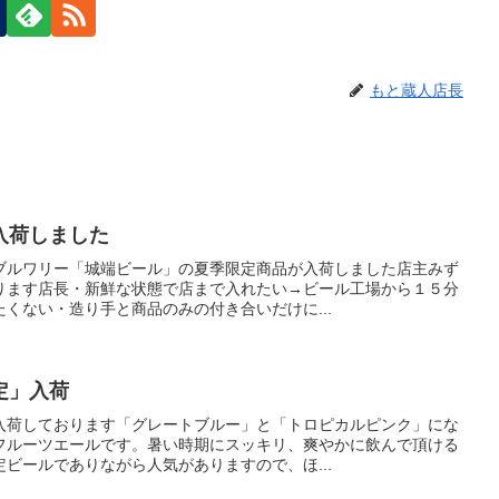
もと蔵人店長
入荷しました
ブルワリー「城端ビール」の夏季限定商品が入荷しました店主みず
ります店長・新鮮な状態で店まで入れたい→ビール工場から１５分
くない・造り手と商品のみの付き合いだけに...
定」入荷
入荷しております「グレートブルー」と「トロピカルピンク」にな
フルーツエールです。暑い時期にスッキリ、爽やかに飲んで頂ける
ビールでありながら人気がありますので、ほ...