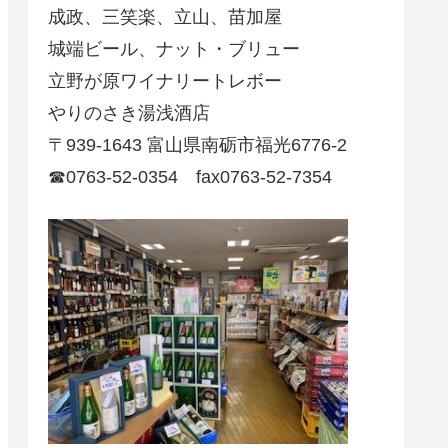
成政、三笑楽、立山、苗加屋
城端ビール、ナット・ブリュー
立野が原ワイナリートレボー
やりのさき湯浅酒店
〒939-1643 富山県南砺市福光6776-2
☎0763-52-0354 fax0763-52-7354