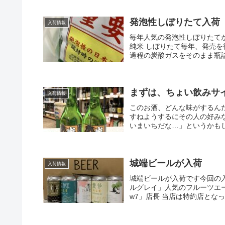
発泡性しぼりたて入荷
入荷情報
毎年人気の発泡性しぼりたて
純米 しぼりたて毎年、発売
過程の炭酸ガスをそのまま瓶詰
まずは、ちょい飲みサ
入荷情報
このお酒、どんな味がするん
すねようするにその人の好み
いまいちだな…」というかもしれ
城端ビールが入荷
入荷情報
城端ビールが入荷です今回の
ルグレイ」人気のフルーツエ
w7」店長 当店は特約店とな