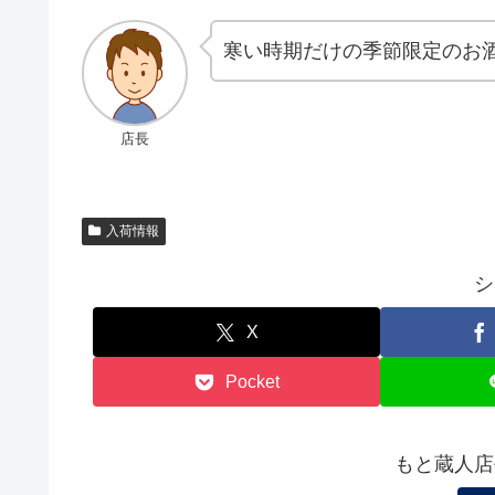
寒い時期だけの季節限定のお
店長
入荷情報
シ
X
Pocket
もと蔵人店