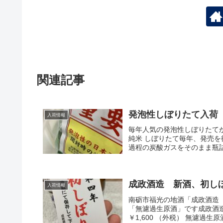
関連記事
発泡性しぼりたて入荷
入荷情報
毎年人気の発泡性しぼりたて
純米 しぼりたて毎年、発売
過程の炭酸ガスをそのまま瓶詰
成政酒造 新酒、初し
入荷情報
南砺市福光の地酒「成政酒造
「無濾過生原酒」です成政酒造
￥1,600 （外税） 無濾過生