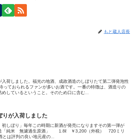
もと蔵人店長
が入荷しました。福光の地酒、成政酒造のしぼりたて第二弾発泡性
を待っておられるファンが多いお酒です。一番の特徴は、酒造りの
めしているということ。そのため口に含む...
ぼりが入荷しました
 初しぼり」毎年この時期に新酒が発売になりますその第一弾が
「純米 無濾過生原酒」 1.8ℓ ￥3,200（外税） 720ミリ
原酒とは評判の良い地元産の...