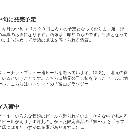
中旬に発売予定
、今月の中旬（11月２０日ごろ）の予定となっております第一弾
の写真のお酒になります。画像は、昨年のものです。生酒となって
まま瓶詰めして新酒の風味を感じられる酒質...
ワリーナットブリュー地ビールを造っています。特徴は、地元の食
ているということです。こちらは地元の干し柿を使ったビール。地
ル。こちらはバスケットの「富山グラウジー...
が入荷中
ビール」いろんな種類のビールを造られていますそんな中でもある
ノビールがあります評判のよかった限定商品の「輝E7」と「ラフ
にはまだわずかに在庫があります…(;^...