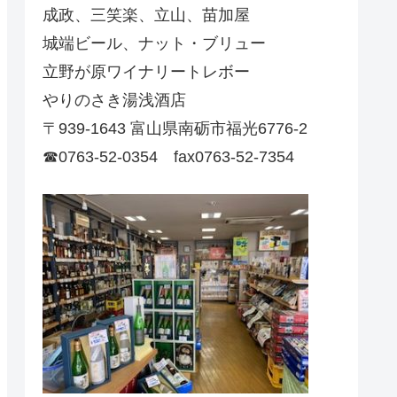
成政、三笑楽、立山、苗加屋
城端ビール、ナット・ブリュー
立野が原ワイナリートレボー
やりのさき湯浅酒店
〒939-1643 富山県南砺市福光6776-2
☎0763-52-0354 fax0763-52-7354