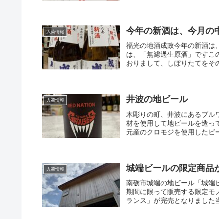
今年の新酒は、今月の
入荷情報
福光の地酒成政今年の新酒は
は、「無濾過生原酒」ですこ
おりまして、しぼりたてをその
井波の地ビール
入荷情報
木彫りの町、井波にあるブル
材を使用して地ビールを造っ
元産のクロモジを使用したビー
城端ビールの限定商品
入荷情報
南砺市城端の地ビール「城端
期間に限って販売する限定モ
ランス」が完売となりました当店