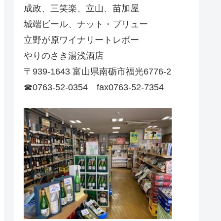
成政、三笑楽、立山、苗加屋
城端ビール、ナット・ブリュー
立野が原ワイナリートレボー
やりのさき湯浅酒店
〒939-1643 富山県南砺市福光6776-2
☎0763-52-0354 fax0763-52-7354