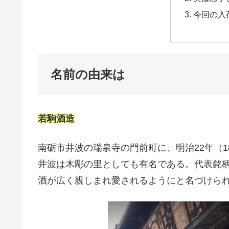
今回の入
名前の由来は
若駒酒造
南砺市井波の瑞泉寺の門前町に、明治22年（1
井波は木彫の里としても有名である。代表銘
酒が広く親しまれ愛されるようにと名づけら