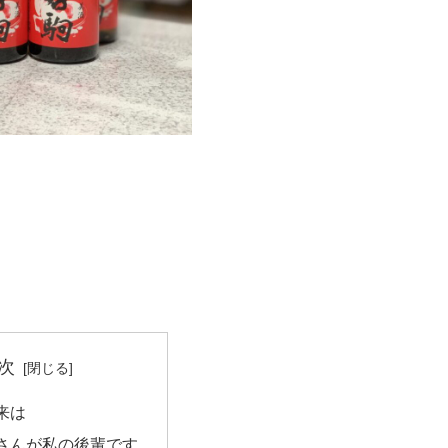
次
来は
さんが私の後輩です