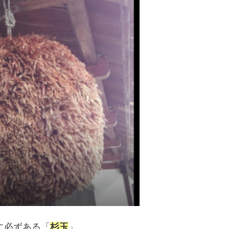
に必ずある「
杉玉
」